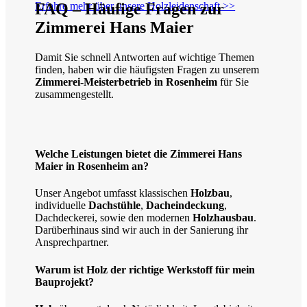
FAQ – Häufige Fragen zur
Erfahre mehr über unsere Holzleidenschaft >>
Zimmerei Hans Maier
Damit Sie schnell Antworten auf wichtige Themen
finden, haben wir die häufigsten Fragen zu unserem
Zimmerei-Meisterbetrieb in Rosenheim
für Sie
zusammengestellt.
Welche Leistungen bietet die Zimmerei Hans
Maier in Rosenheim an?
Unser Angebot umfasst klassischen
Holzbau
,
individuelle
Dachstühle
,
Dacheindeckung
,
Dachdeckerei, sowie den modernen
Holzhausbau
.
Darüberhinaus sind wir auch in der Sanierung ihr
Ansprechpartner.
Warum ist Holz der richtige Werkstoff für mein
Bauprojekt?