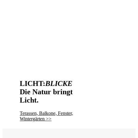
ROOF:
TOP
Das Dach in
Bestform.
Zu unseren individuell geplanten
Dachstühlen >>
LICHT:
BLICKE
Die Natur bringt
Licht.
Terassen, Balkone, Fenster,
Wintergärten >>